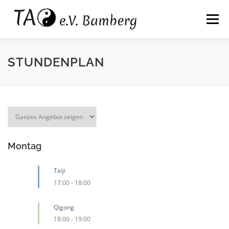
Zum
springen
Inhalt
Menü
springen
WIR
KALI
TAIJI
QIGONG
STUNDENPLAN
ZAZEN
QIGONG AUSBILDUNG
KONTAKT
Montag
Taiji
17:00
-
18:00
Qigong
18:00
-
19:00