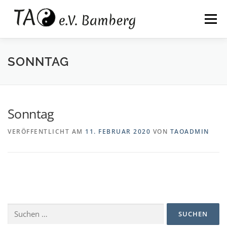
Zum
springen
Inhalt
Menü
springen
WIR
KALI
TAIJI
QIGONG
SONNTAG
ZAZEN
QIGONG AUSBILDUNG
KONTAKT
Sonntag
VERÖFFENTLICHT AM
11. FEBRUAR 2020
VON
TAOADMIN
Suchen
nach: