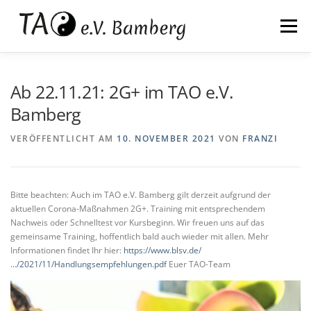
Zum
springen
Inhalt
Menü
springen
WIR
KALI
TAIJI
QIGONG
Ab 22.11.21: 2G+ im TAO e.V.
Bamberg
ZAZEN
QIGONG AUSBILDUNG
KONTAKT
VERÖFFENTLICHT AM
10. NOVEMBER 2021
VON
FRANZI
Bitte beachten: Auch im TAO e.V. Bamberg gilt derzeit aufgrund der
aktuellen Corona-Maßnahmen 2G+. Training mit entsprechendem
Nachweis oder Schnelltest vor Kursbeginn. Wir freuen uns auf das
gemeinsame Training, hoffentlich bald auch wieder mit allen. Mehr
Informationen findet Ihr hier:
https://www.blsv.de/
…/2021/11/Handlungsempfehlungen.pdf
Euer TAO-Team