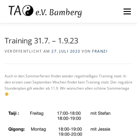
Zum
springen
Inhalt
Menü
springen
WIR
KALI
TAIJI
QIGONG
Training 31.7. – 1.9.23
VERÖFFENTLICHT AM
27. JULI 2023
VON
FRANZI
ZAZEN
QIGONG AUSBILDUNG
KONTAKT
Auch in den Sommerferien findet wieder regelmäßiges Training statt. In
den ersten zwei September-Wochen findet kein Training statt. Der reguläre
Stundenplan gilt wieder ab 11.9. Wir wünschen allen schöne Sommertage