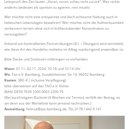
Leitspruch des Zen lautet: „Voran, voran, schau nicht zurück“. Was nichts
anderes bedeutet als spontan zu agieren, rein intuitiv.
Wer möchte nicht eine entspannte und doch achtsame Haltung auch in
hektischen Lebenslagen bewahren? Wer möchte nicht die Aufmerksamkeit
verbessern lernen ohne sich in kräfteraubender Konzentration zu
verausgaben?
Anhand von kontrollierten Partnerübungen (K.I. – Übungen) wird vermittelt,
wie diese Art des Handelns mühelos im Alltag nutzbringend anwendbar ist.
Bitte Decke und Sitzkissen mitbringen so vorhanden.
Wann
: 01.11.-02.11. 2024, 10-18 und 10-14 Uhr
Wo
: Tao e.V. Bamberg, Gundelsheimer Str 14, 96052 Bamberg
Kosten
: 380.-€ ( inclusive Verpflegung)
bitte überweisen auf das TAO e.V. Konto:
IBAN: DE59 7639 1000 0003 2200 79.
(Bei kurzfristigem Rücktritt (4 Wochen vor Termin) verfällt der Betrag, es
sei denn aus der Warteliste kann jemand nachrücken.)
Anmeldung
: helmut@tao-bamberg.de, TEL.0178 / 442 0 141