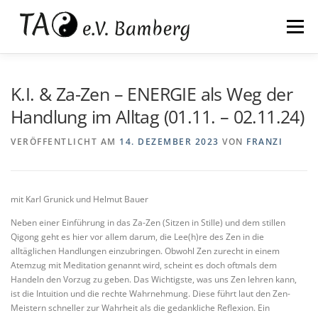
Zum
springen
Inhalt
Menü
springen
WIR
KALI
TAIJI
QIGONG
K.I. & Za-Zen – ENERGIE als Weg der
Handlung im Alltag (01.11. – 02.11.24)
ZAZEN
QIGONG AUSBILDUNG
KONTAKT
VERÖFFENTLICHT AM
14. DEZEMBER 2023
VON
FRANZI
mit Karl Grunick und Helmut Bauer
Neben einer Einführung in das Za-Zen (Sitzen in Stille) und dem stillen
Qigong geht es hier vor allem darum, die Lee(h)re des Zen in die
alltäglichen Handlungen einzubringen. Obwohl Zen zurecht in einem
Atemzug mit Meditation genannt wird, scheint es doch oftmals dem
Handeln den Vorzug zu geben. Das Wichtigste, was uns Zen lehren kann,
ist die Intuition und die rechte Wahrnehmung. Diese führt laut den Zen-
Meistern schneller zur Wahrheit als die gedankliche Reflexion. Ein