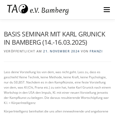
Zum
springen
Inhalt
Menü
springen
WIR
KALI
TAIJI
QIGONG
BASIS SEMINAR MIT KARL GRUNICK
IN BAMBERG (14.-16.03.2025)
ZAZEN
QIGONG AUSBILDUNG
KONTAKT
VERÖFFENTLICHT AM
21. NOVEMBER 2024
VON
FRANZI
Lass deine Vorstellung los von dem, was nicht geht. Lass zu, dass es
geschieht! Keine Technik, keine Methode, keine Kraft, keine Psychologie,
nur du SELBST. Nachdem es in den Kampfkünste, eine feste Vorstellung
von dem, was KI (Chi, Prana etc.) zu sein hat, hatte Karl Grunick nach einem
Workshop in den USA den Impuls, KI. mit einer neuen Vorstellung jenseits
der Kampfkunst zu belegen. Die daraus resultierende Wortschöpfung war
K.I. = KörperIntelligenz
KörperIntelligenz beinhaltet die uns allen innewohnende und angeborene