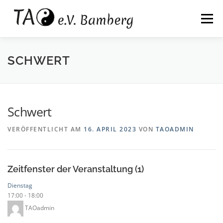
Zum
springen
Inhalt
Menü
springen
WIR
KALI
TAIJI
QIGONG
SCHWERT
ZAZEN
QIGONG AUSBILDUNG
KONTAKT
Schwert
VERÖFFENTLICHT AM
16. APRIL 2023
VON
TAOADMIN
Zeitfenster der Veranstaltung (1)
Dienstag
17:00
-
18:00
TAOadmin